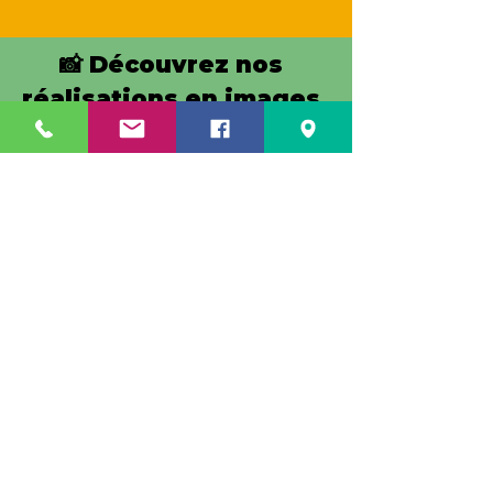
📸 Découvrez nos
réalisations en images
:
VOIR
Tél : 06.13.93.13.39