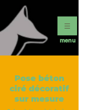
menu
Pose béton
ciré décoratif
sur mesure